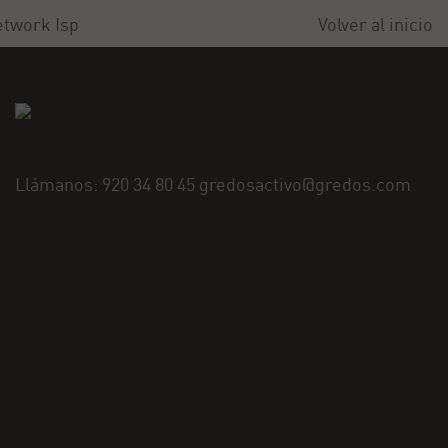
twork Isp
Volver al inicio
Llámanos: 920 34 80 45 gredosactivo@gredos.com