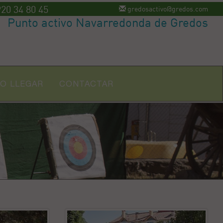
20 34 80 45
gredosactivo@gredos.com
Punto activo Navarredonda de Gredos
O LLEGAR
CONTACTAR