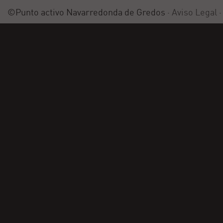
©Punto activo Navarredonda de Gredos ·
Aviso Legal